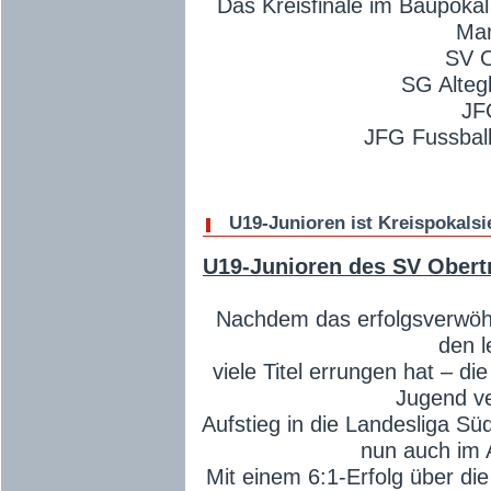
Das Kreisfinale im Baupokal
Man
SV O
SG Alteg
JF
JFG Fussbal
U19-Junioren ist Kreispokalsi
U19-Junioren des SV Obert
Nachdem das erfolgsverwöhn
den l
viele Titel errungen hat – di
Jugend v
Aufstieg in die Landesliga Süd
nun auch im 
Mit einem 6:1-Erfolg über d