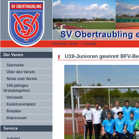
Aktuelle Seite:
Fussball
Der Verein
U19-Junioren gewinnt BFV-Bez
Startseite
Über den Verein
News zum Verein
100-jähriges
Gründungsfest
Vorstand
Kunstrasenplatz
Busplan
Impressum
Service
Anfahrt