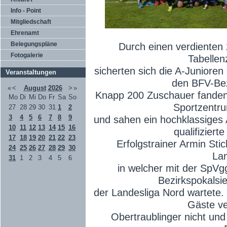
Info - Point
Mitgliedschaft
Ehrenamt
Belegungspläne
Durch einen verdienten
Fotogalerie
Tabellen
sicherten sich die A-Juniore
Veranstaltungen
den BFV-Bez
«
<
August
2026
>
»
Knapp 200 Zuschauer fanden 
Mo
Di
Mi
Do
Fr
Sa
So
Sportzentru
27
28
29
30
31
1
2
3
4
5
6
7
8
9
und sahen ein hochklassiges 
10
11
12
13
14
15
16
qualifiziert
17
18
19
20
21
22
23
Erfolgstrainer Armin Sti
24
25
26
27
28
29
30
La
31
1
2
3
4
5
6
in welcher mit der SpVg
Bezirkspokalsi
der Landesliga Nord wartete. 
Gäste ve
Obertraublinger nicht und 