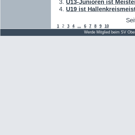
U13-Junioren ist Meiste
U19 ist Hallenkreismeis
Sei
1
2
3
4
...
6
7
8
9
10
Werde Mitglied beim SV Obe