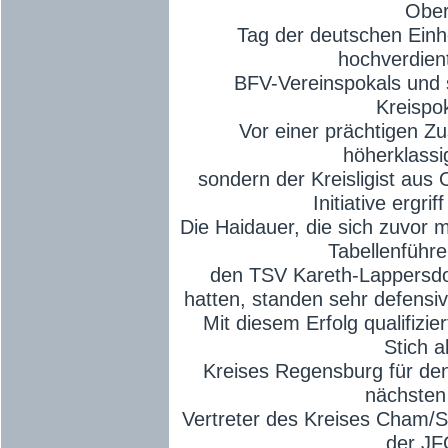
Ober
Tag der deutschen Einh
hochverdient
BFV-Vereinspokals und s
Kreispo
Vor einer prächtigen Zu
höherklassig
sondern der Kreisligist aus 
Initiative ergrif
Die Haidauer, die sich zuvor m
Tabellenführe
den TSV Kareth-Lappersdor
hatten, standen sehr defensi
Mit diesem Erfolg qualifizi
Stich a
Kreises Regensburg für den 
nächsten
Vertreter des Kreises Cham/S
der J