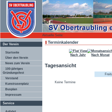
Aktuelle Seite:
Terminkalender
Der Verein
Startseite
Nach Jahr
Nach Monat
Über den Verein
News zum Verein
Tagesansicht
100-jähriges
Gründungsfest
Freit
Vorstand
Keine Termine
Kunstrasenplatz
Busplan
Impressum
Service
Anfahrt