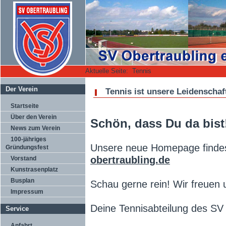
Aktuelle Seite:
Tennis
Der Verein
Tennis ist unsere Leidenschaf
Startseite
Über den Verein
Schön, dass Du da bist
News zum Verein
100-jähriges
Unsere neue Homepage finde
Gründungsfest
obertraubling.de
Vorstand
Kunstrasenplatz
Busplan
Schau gerne rein! Wir freuen 
Impressum
Deine Tennisabteilung des SV
Service
Anfahrt