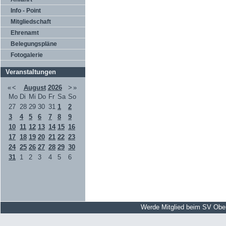
Info - Point
Mitgliedschaft
Ehrenamt
Belegungspläne
Fotogalerie
Veranstaltungen
«
<
August
2026
>
»
Mo
Di
Mi
Do
Fr
Sa
So
27
28
29
30
31
1
2
3
4
5
6
7
8
9
10
11
12
13
14
15
16
17
18
19
20
21
22
23
24
25
26
27
28
29
30
31
1
2
3
4
5
6
Werde Mitglied beim SV Obe