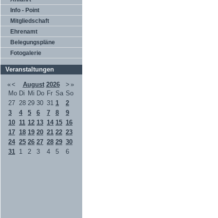
Info - Point
Mitgliedschaft
Ehrenamt
Belegungspläne
Fotogalerie
Veranstaltungen
«
<
August
2026
>
»
Mo
Di
Mi
Do
Fr
Sa
So
27
28
29
30
31
1
2
3
4
5
6
7
8
9
10
11
12
13
14
15
16
17
18
19
20
21
22
23
24
25
26
27
28
29
30
31
1
2
3
4
5
6