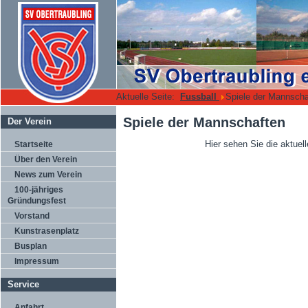
Aktuelle Seite:
Fussball
Spiele der Mannscha
Spiele der Mannschaften
Der Verein
Hier sehen Sie die aktuel
Startseite
Über den Verein
News zum Verein
100-jähriges
Gründungsfest
Vorstand
Kunstrasenplatz
Busplan
Impressum
Service
Anfahrt