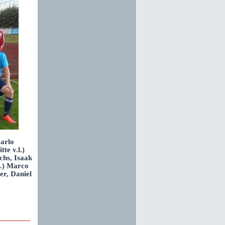
arlo
te v.l.)
chs, Isaak
l.) Marco
er, Daniel