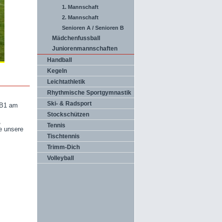
1. Mannschaft
2. Mannschaft
Senioren A / Senioren B
Mädchenfussball
Juniorenmannschaften
Handball
Kegeln
Leichtathletik
Rhythmische Sportgymnastik
Ski- & Radsport
 B1 am
Stockschützen
,
Tennis
e unsere
Tischtennis
Trimm-Dich
Volleyball