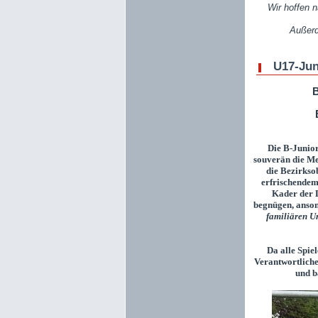
Wir hoffen n
Außerd
U17-Juni
B
Die B-Junior
souverän die Mei
die Bezirksob
erfrischendem
Kader der L
begnügen, anson
familiären U
Da alle Spie
Verantwortliche
und b