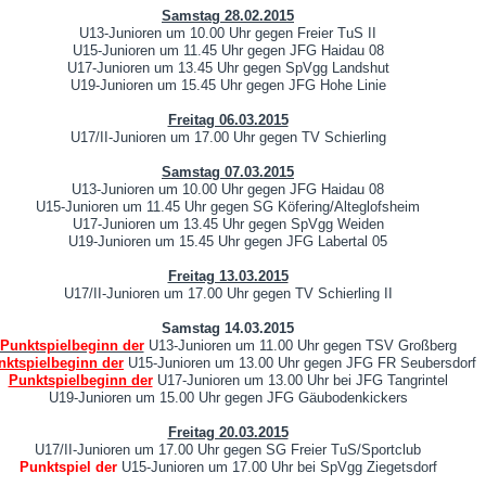
Samstag 28.02.2015
U13-Junioren um 10.00 Uhr gegen Freier TuS II
U15-Junioren um 11.45 Uhr gegen JFG Haidau 08
U17-Junioren um 13.45 Uhr gegen SpVgg Landshut
U19-Junioren um 15.45 Uhr gegen JFG Hohe Linie
Freitag 06.03.2015
U17/II-Junioren um 17.00 Uhr gegen TV Schierling
Samstag 07.03.2015
U13-Junioren um 10.00 Uhr gegen JFG Haidau 08
U15-Junioren um 11.45 Uhr gegen SG Köfering/Alteglofsheim
U17-Junioren um 13.45 Uhr gegen SpVgg Weiden
U19-Junioren um 15.45 Uhr gegen JFG Labertal 05
Freitag 13.03.2015
U17/II-Junioren um 17.00 Uhr gegen TV Schierling II
Samstag 14.03.2015
Punktspielbeginn der
U13-Junioren um 11.00 Uhr gegen TSV Großberg
nktspielbeginn der
U15-Junioren um 13.00 Uhr gegen JFG FR Seubersdorf
Punktspielbeginn der
U17-Junioren um 13.00 Uhr bei JFG Tangrintel
U19-Junioren um 15.00 Uhr gegen JFG Gäubodenkickers
Freitag 20.03.2015
U17/II-Junioren um 17.00 Uhr gegen SG Freier TuS/Sportclub
Punktspiel der
U15-Junioren um 17.00 Uhr bei SpVgg Ziegetsdorf