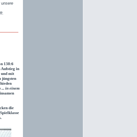
r unsere
ft.
on 138:6
 Aufstieg in
n und mit
 jüngsten
chieden
... in einem
einsamen
cken die
Spielklasse
.