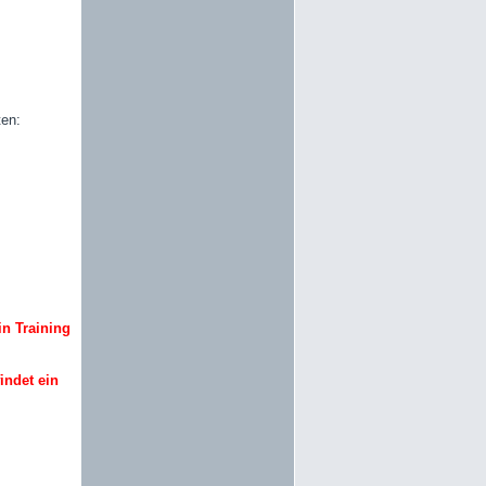
ten:
in Training
findet ein