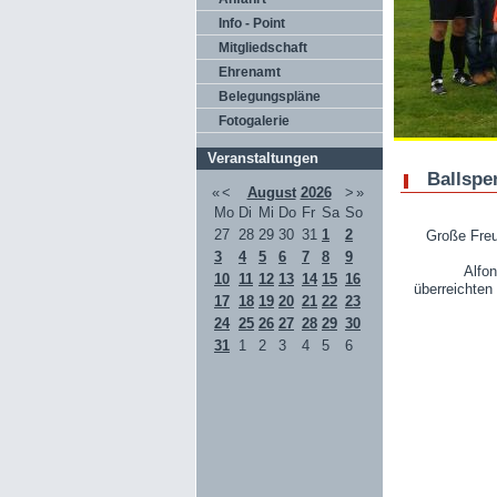
Info - Point
Mitgliedschaft
Ehrenamt
Belegungspläne
Fotogalerie
Veranstaltungen
Ballspen
«
<
August
2026
>
»
Mo
Di
Mi
Do
Fr
Sa
So
27
28
29
30
31
1
2
Große Freu
3
4
5
6
7
8
9
Alfo
10
11
12
13
14
15
16
überreichten
17
18
19
20
21
22
23
24
25
26
27
28
29
30
31
1
2
3
4
5
6