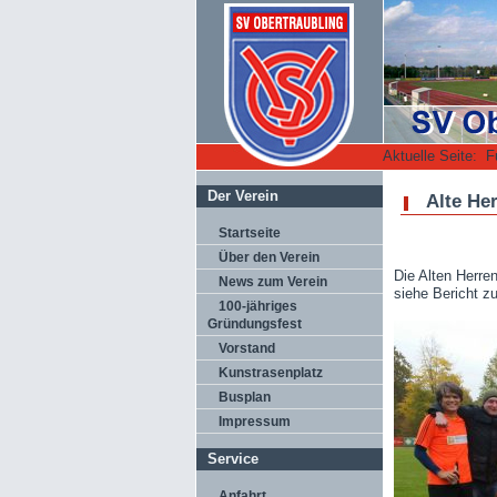
Aktuelle Seite:
F
Der Verein
Alte Her
Startseite
Über den Verein
Die Alten Herren
News zum Verein
siehe Bericht zu
100-jähriges
Gründungsfest
Vorstand
Kunstrasenplatz
Busplan
Impressum
Service
Anfahrt