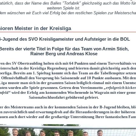
atürlich, dass der Name des Balles "Torfabrik" gleichzeitig auch das Motto fü
weiteren Spiele ist.
em wünschen wir Euch viel Erfolg bei den restlichen Spielen zur Meisterscha
oren Meister in der Kreisliga
-Jugend des SVO Kreisligameister und Aufsteiger in die BOL
Bereits der vierte Titel in Folge für das Team von Armin Stich,
Rainer Berg und Andreas Klose
en des SV Obertraubling holten sich mit 64 Punkten und einem Torverhältnis v
sterschaft in der Kreisliga Regensburg und feierten damit gleichzeitig auch den
erliga. Bereits am 1. Spieltag konnte sich das Team an die Tabellenspitze setze
 Offensivfußball den Vorsprung bis Saisonende auf 10 Punkte ausbauen. Mit dem
iga musste man sich in der gesamten Saison lediglich einmal mit einem Unents
sten wurden alle Spiele gewonnen. Getreu dem Vereinsmotto
„erfolgreich kicken 
mfeld“
wird der Erfolg am kommenden Wochenende in Wagrain mit einer gem
Saisonabschlussfahrt gebührend gefeiert.
ler des Meisterteams auch in der kommenden Saison in der B-Jugend bleiben, bli
n zuversichtlich und erwartungsfroh auf die Herausforderungen in der höheren 
auen auch dort wieder auf die großartige Unterstützung Ihrer fantastischen Fans