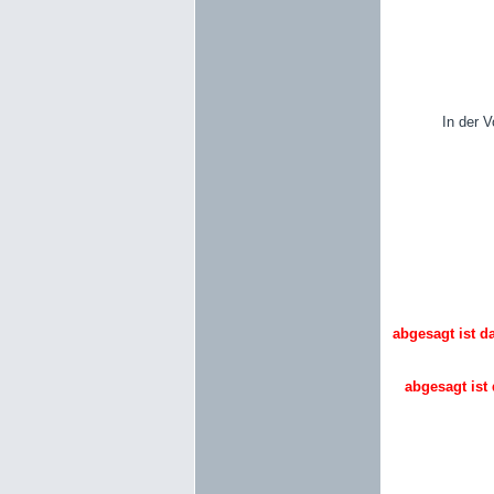
In der 
abgesagt ist d
abgesagt ist