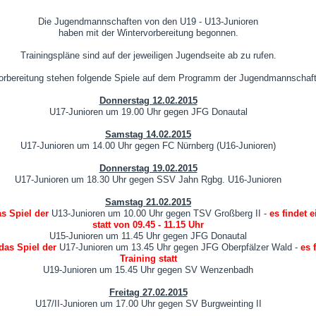
Die Jugendmannschaften von den U19 - U13-Junioren
haben mit der Wintervorbereitung begonnen.
Trainingspläne sind auf der jeweiligen Jugendseite ab zu rufen.
Vorbereitung stehen folgende Spiele auf dem Programm der Jugendmannschaf
Donnerstag 12.02.2015
U17-Junioren um 19.00 Uhr gegen JFG Donautal
Samstag 14.02.2015
U17-Junioren um 14.00 Uhr gegen FC Nürnberg (U16-Junioren)
Donnerstag 19.02.2015
U17-Junioren um 18.30 Uhr gegen SSV Jahn Rgbg. U16-Junioren
Samstag 21.02.2015
as Spiel der
U13-Junioren um 10.00 Uhr gegen TSV Großberg II -
es findet e
statt von 09.45 - 11.15 Uhr
U15-Junioren um 11.45 Uhr gegen JFG Donautal
 das Spiel der
U17-Junioren um 13.45 Uhr gegen JFG Oberpfälzer Wald -
es 
Training statt
U19-Junioren um 15.45 Uhr gegen SV Wenzenbadh
Freitag 27.02.2015
U17/II-Junioren um 17.00 Uhr gegen SV Burgweinting II