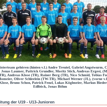
terteam gehören (hinten v.l.) Andre Treutel, Gabriel Angstwurm, C
onas Laumer, Pattrick Grundler, Moritz Stich, Andreas Ergesi, (Mit
TR), Andreas Klose (TR), Rainer Berg (TR), Nico Schmid, Tobias Fu
omeier, Oliver Schleelein (TW-TR), Michael Werner (JL), (vorne v.
 Klose, Bruno Schon, Patrick Fenzl, Lukas Köglmeier, Markus Bieder
Edlböck, Jonas Böhm
tung der U19 - U13-Junioren