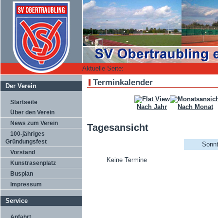
Aktuelle Seite:
Terminkalender
Der Verein
Startseite
Nach Jahr
Nach Monat
Über den Verein
News zum Verein
Tagesansicht
100-jähriges
Gründungsfest
Sonnt
Vorstand
Keine Termine
Kunstrasenplatz
Busplan
Impressum
Service
Anfahrt