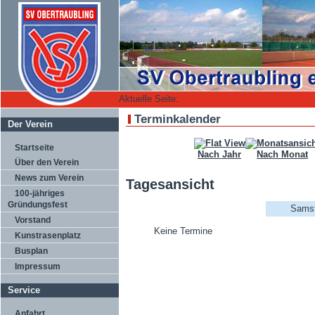
Aktuelle Seite:
Terminkalender
Der Verein
Startseite
Nach Jahr
Nach Monat
Über den Verein
News zum Verein
Tagesansicht
100-jähriges
Gründungsfest
Samst
Vorstand
Keine Termine
Kunstrasenplatz
Busplan
Impressum
Service
Anfahrt