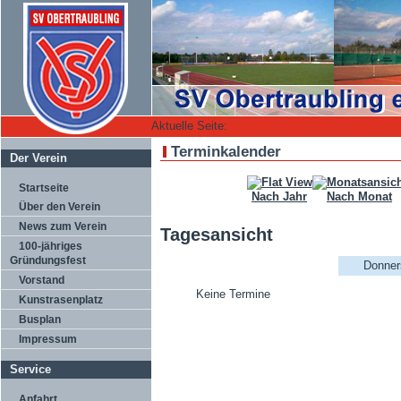
Aktuelle Seite:
Terminkalender
Der Verein
Startseite
Nach Jahr
Nach Monat
Über den Verein
News zum Verein
Tagesansicht
100-jähriges
Gründungsfest
Donner
Vorstand
Keine Termine
Kunstrasenplatz
Busplan
Impressum
Service
Anfahrt