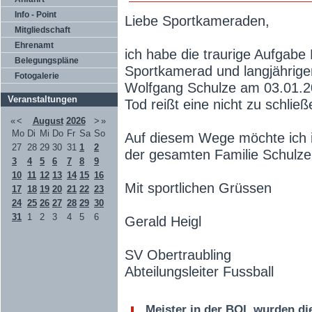
Info - Point
Liebe Sportkameraden,
Mitgliedschaft
Ehrenamt
ich habe die traurige Aufgabe
Belegungspläne
Sportkamerad und langjährige
Fotogalerie
Wolfgang Schulze am 03.01.20
Veranstaltungen
Tod reißt eine nicht zu schlie
«
<
August
2026
>
»
Mo
Di
Mi
Do
Fr
Sa
So
Auf diesem Wege möchte ich 
27
28
29
30
31
1
2
der gesamten Familie Schulze 
3
4
5
6
7
8
9
10
11
12
13
14
15
16
Mit sportlichen Grüssen
17
18
19
20
21
22
23
24
25
26
27
28
29
30
31
1
2
3
4
5
6
Gerald Heigl
SV Obertraubling
Abteilungsleiter Fussball
Meister in der BOL wurden di