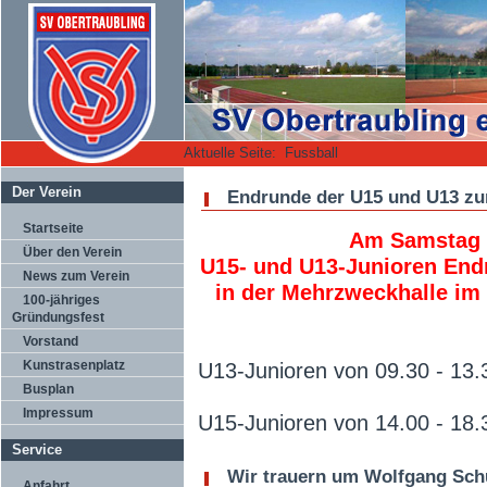
Aktuelle Seite:
Fussball
Der Verein
Endrunde der U15 und U13 zur
Startseite
Am Samstag 2
Über den Verein
U15- und U13-Junioren Endr
News zum Verein
in der Mehrzweckhalle im 
100-jähriges
Gründungsfest
Vorstand
Kunstrasenplatz
U13-Junioren von 09.30 - 13.3
Busplan
Impressum
U15-Junioren von 14.00 - 18.3
Service
Wir trauern um Wolfgang Sch
Anfahrt