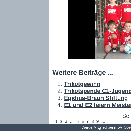
Weitere Beiträge ...
Trikotgewinn
Trikotspende C1-Jugen
Egidius-Braun Stiftung
E1 und E2 feiern Meiste
Sei
1
2
3
...
5
6
7
8
9
...
Werde Mitglied beim SV Obe