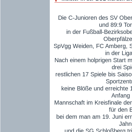
Die C-Junioren des SV Obert
und 89:9 Tor
in der Fußball-Bezirksob
Oberpfälze
SpVgg Weiden, FC Amberg, 
in der Lig
Nach einem holprigen Start mi
drei Sp
restlichen 17 Spiele bis Sai
Sportzent
keine Blöße und erreichte 
Anfang 
Mannschaft im Kreisfinale den
für den 
bei dem man am 19. Juni er
Jahn
und die SG Schloßberg tr