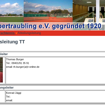
ischtennis
Abteilungsleitung
sleitung TT
leiter
Thomas Burger
Tel.: 09401/91 35 91
email: th.burger(at)t-online.de
lungsleiter
Konrad Jäggi
Tel.:
email: