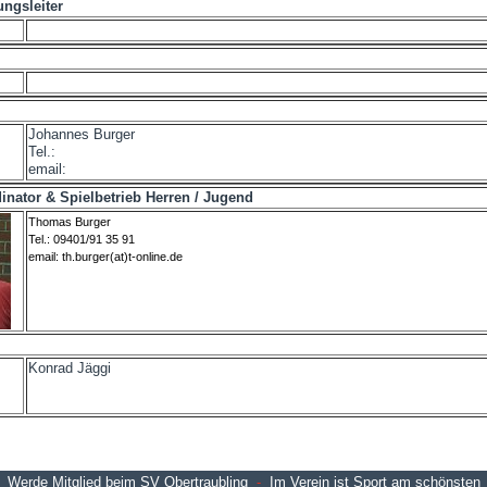
lungsleiter
Johannes Burger
Tel.:
email:
nator & Spielbetrieb Herren / Jugend
Thomas Burger
Tel.: 09401/91 35 91
email: th.burger(at)t-online.de
Konrad Jäggi
Werde Mitglied beim SV Obertraubling
-
Im Verein ist Sport am schönsten