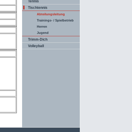
Tennis
Tischtennis
Abteilungsleitung
Trainings- / Spielbetrieb
Herren
Jugend
Trimm-Dich
Volleyball