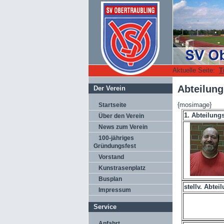
Aktuelle Seite:
T
Abteilung
Der Verein
{mosimage}
Startseite
1. Abteilungs
Über den Verein
News zum Verein
100-jähriges
Gründungsfest
Vorstand
Kunstrasenplatz
Busplan
stellv. Abtei
Impressum
Service
Anfahrt