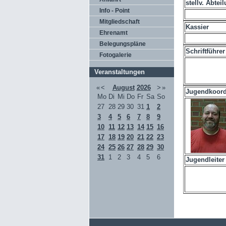
stellv. Abtei
Info - Point
Mitgliedschaft
Kassier
Ehrenamt
Belegungspläne
Schriftführer
Fotogalerie
Veranstaltungen
«
<
August
2026
>
»
Jugendkoordi
Mo
Di
Mi
Do
Fr
Sa
So
27
28
29
30
31
1
2
3
4
5
6
7
8
9
10
11
12
13
14
15
16
17
18
19
20
21
22
23
24
25
26
27
28
29
30
31
1
2
3
4
5
6
Jugendleiter