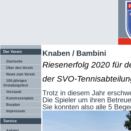
Knaben / Bambini
Der Verein
Startseite
Riesenerfolg 2020 für 
Über den Verein
News zum Verein
der SVO-Tennisabteilun
100-jähriges
Gründungsfest
Trotz in diesem Jahr erschw
Vorstand
Die Spieler um ihren Betreue
Kunstrasenplatz
Busplan
Sie konnten also alle 5 Beg
Impressum
Service
Anfahrt