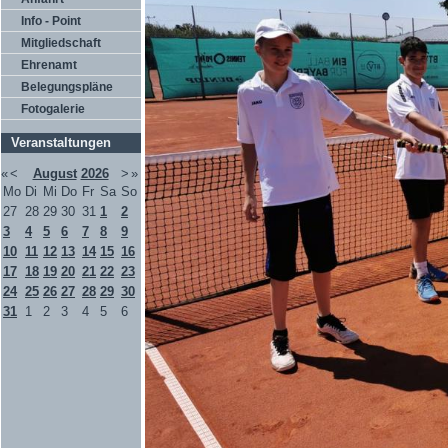
Info - Point
Mitgliedschaft
Ehrenamt
Belegungspläne
Fotogalerie
Veranstaltungen
«
<
August
2026
>
»
Mo
Di
Mi
Do
Fr
Sa
So
27
28
29
30
31
1
2
3
4
5
6
7
8
9
10
11
12
13
14
15
16
17
18
19
20
21
22
23
24
25
26
27
28
29
30
31
1
2
3
4
5
6