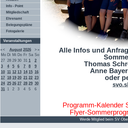
Info - Point
Mitgliedschaft
Ehrenamt
Belegungspläne
Fotogalerie
Veranstaltungen
Alle Infos und Anfr
«
<
August
2026
>
»
Mo
Di
Mi
Do
Fr
Sa
So
Somme
27
28
29
30
31
1
2
Thomas Schre
3
4
5
6
7
8
9
Anne Bayerl
10
11
12
13
14
15
16
oder p
17
18
19
20
21
22
23
24
25
26
27
28
29
30
svo.s
31
1
2
3
4
5
6
Programm-Kalender 
Flyer-Sommerprog
Werde Mitglied beim SV Obe