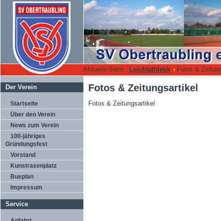
Aktuelle Seite:
Leichtathletik
Fotos & Zeitung
Fotos & Zeitungsartikel
Der Verein
Fotos & Zeitungsartikel
Startseite
Über den Verein
News zum Verein
100-jähriges
Gründungsfest
Vorstand
Kunstrasenplatz
Busplan
Impressum
Service
Anfahrt