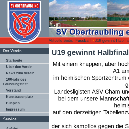
Aktuelle Seite:
Fussball
U19 gewinnt Halbfin
U19 gewinnt Halbfina
Der Verein
Startseite
Mit einem knappen, aber hoc
Über den Verein
A1 am
News zum Verein
im heimischen Sportzentrum 
100-jähriges
g
Gründungsfest
Vorstand
Landesligisten ASV Cham und
Kunstrasenplatz
bei dem unsere Mannschaft
Busplan
heimi
Impressum
auf den derzeitigen Tabellen
Service
der sich kampflos gegen die 
Anfahrt