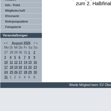
zum 2. Halbfinal
Info - Point
Mitgliedschaft
Ehrenamt
Belegungspläne
Fotogalerie
Veranstaltungen
«
<
August
2026
>
»
Mo
Di
Mi
Do
Fr
Sa
So
27
28
29
30
31
1
2
3
4
5
6
7
8
9
10
11
12
13
14
15
16
17
18
19
20
21
22
23
24
25
26
27
28
29
30
31
1
2
3
4
5
6
Werde Mitglied beim SV Obe